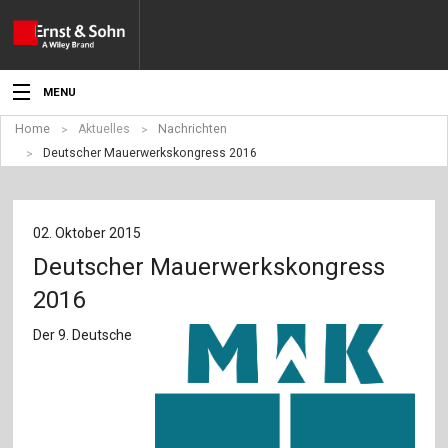
MENU
Home
Aktuelles
Nachrichten
Aktuelles
Deutscher Mauerwerkskongress 2016
Veranstaltungen
Angebote
02. Oktober 2015
Deutscher Mauerwerkskongress
Fachgebiete
2016
Produkte
Der 9. Deutsche
Werben
Service