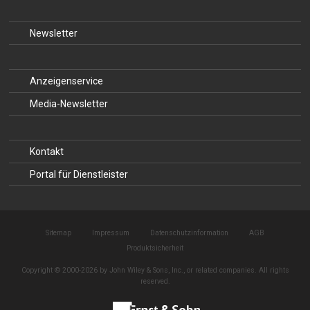
Newsletter
Anzeigenservice
Media-Newsletter
Kontakt
Portal für Dienstleister
Sitemap
Impressum
Datenschutzinformation
AGB
Produktsicherheit
Copyright © 2000-2026 by John Wiley & Sons, Inc., or related companies. All rights
reserved.