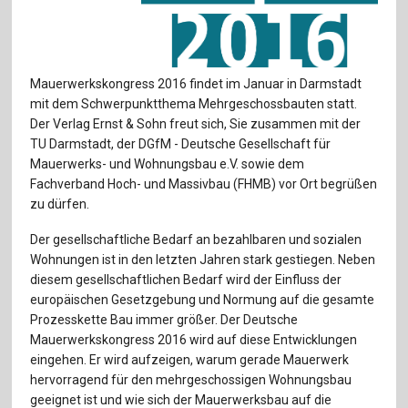
Für Autor:innen
Verlag
Mauerwerkskongress 2016 findet im Januar in Darmstadt
Sprache / Language: DE
Sprache / Language: EN
mit dem Schwerpunktthema Mehrgeschossbauten statt.
Der Verlag Ernst & Sohn freut sich, Sie zusammen mit der
TU Darmstadt, der DGfM - Deutsche Gesellschaft für
Mauerwerks- und Wohnungsbau e.V. sowie dem
Fachverband Hoch- und Massivbau (FHMB) vor Ort begrüßen
zu dürfen.
Der gesellschaftliche Bedarf an bezahlbaren und sozialen
Wohnungen ist in den letzten Jahren stark gestiegen. Neben
diesem gesellschaftlichen Bedarf wird der Einfluss der
europäischen Gesetzgebung und Normung auf die gesamte
Prozesskette Bau immer größer. Der Deutsche
Mauerwerkskongress 2016 wird auf diese Entwicklungen
eingehen. Er wird aufzeigen, warum gerade Mauerwerk
hervorragend für den mehrgeschossigen Wohnungsbau
geeignet ist und wie sich der Mauerwerksbau auf die