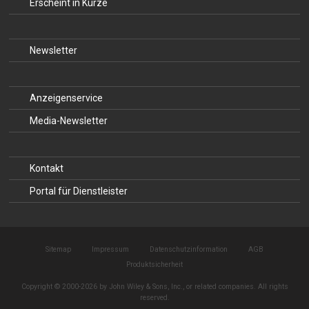
Erscheint in Kürze
Newsletter
Anzeigenservice
Media-Newsletter
Kontakt
Portal für Dienstleister
Sitemap
Impressum
Datenschutzinformation
AGB
Produktsicherheit
Copyright © 2000-2026 by John Wiley & Sons, Inc., or related companies. All rights
reserved.