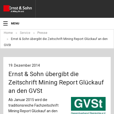
MENU
Home
Service
Presse
Aktuelles
Ernst & Sohn übergibt die Zeitschrift Mining Report Glückauf an den
GVSt
Veranstaltungen
Angebote
19. Dezember 2014
Fachgebiete
Ernst & Sohn übergibt die
Produkte
Zeitschrift Mining Report Glückauf
an den GVSt
Werben
Ab Januar 2015 wird die
Service
traditionsreiche Fachzeitschrift
Mining Report Glückauf an den