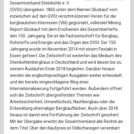
Für Autor:innen
Gesamtverband Steinkohle e. V.
(GVSt) übergeben. 1865 unter dem Namen Glückauf vom
Verlag
inzwischen auf den GVSt verschmolzenen Verein für die
bergbaulichen Interessen (VbI) gegründet, vollendet Mining
Sprache / Language: DE
Sprache / Language: EN
Report Glückauf mit dem Erscheinen des Dezemberhefts
den 150. Jahrgang. Sie ist die Fachzeitschrift für Bergbau,
Rohstoffe und Energie und das Organ des GVSt. Der 150.
Jahrgang wurde im November 2014 mit einem Festakt in
Essen gefeiert. Die Zeitschrift ist weiterhin das Medium des
Steinkohlenbergbaus in Deutschland und wird diesen bis zu
seinem Auslaufen Ende 2018 begleiten. Darüber hinaus
werden die englischsprachigen Ausgaben weiter entwickelt
und der bereits eingeschlagene Weg einer
Internationalisierung fortgeführt werden. Außerdem öffnet
sich die Zeitschrift übergreifenden Themen wie
Arbeitssicherheit, Umweltschutz, Nachbergbau oder die
Entwicklung ehemaliger Bergbauflächen. Auch über 2018
hinaus ist damit eine Fortführung der Zeitschrift gesichert.
Mit der Übergabe erwirbt der Gesamtverband alle Rechte an
dem Titel. Über den Kaufpreis ist Stillschweigen vereinbart.