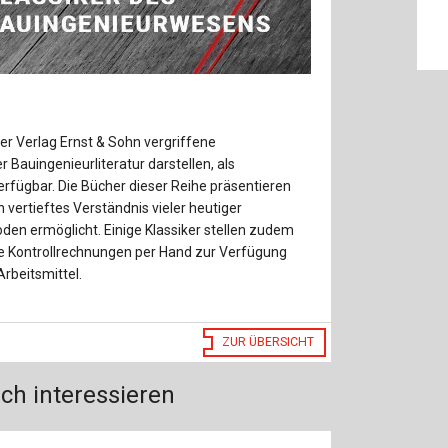
Baustoffe
Sachbu
Bautechnikgeschichte
Stahlba
Betonbau
Tunnelb
er Verlag Ernst & Sohn vergriffene
Brückenbau
Verbund
 Bauingenieurliteratur darstellen, als
rfügbar. Die Bücher dieser Reihe präsentieren
E&S Zeitlos
 vertieftes Verständnis vieler heutiger
n ermöglicht. Einige Klassiker stellen zudem
e Kontrollrechnungen per Hand zur Verfügung
Arbeitsmittel.
ZUR ÜBERSICHT
ch interessieren