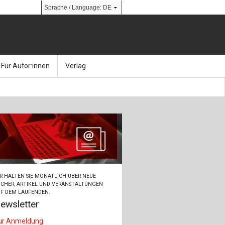
Für Autor:innen
Verlag
l
nik
Bücher
Über Ernst & Sohn
Kalender
Ansprechpartner:innen
& Social Media
gen
Zeitschriften
So finden Sie uns
bauingenieur24 – Berufsportal
R HALTEN SIE MONATLICH ÜBER NEUE
 Library
urbau
Ingenieurbaupreis
CHER, ARTIKEL UND VERANSTALTUNGEN
F DEM LAUFENDEN.
ewsletter
erkbau
Studentenförderung
ur Anmeldung