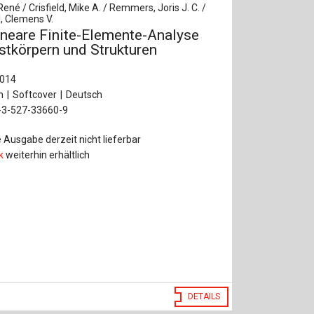
René / Crisfield, Mike A. / Remmers, Joris J. C. /
, Clemens V.
ineare Finite-Elemente-Analyse
stkörpern und Strukturen
2014
n
Softcover
Deutsch
-3-527-33660-9
 Ausgabe derzeit nicht lieferbar
k
weiterhin erhältlich
DETAILS