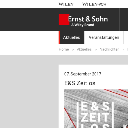
Aktuelles
Veranstaltungen
Home
Aktuelles
Nachrichten
Nachrichten
Münchener Kranbahnt
Aktuell erschienen
Fachkonferenz Brück
07. September 2017
Erscheint in Kürze
Symposium Ingenieur
E&S Zeitlos
Beton-Kalender-Tag 2
Veranstaltungskalen