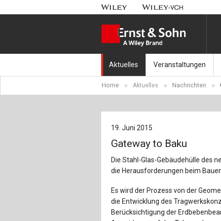
Aktuelles
Veranstaltungen
Home
Aktuelles
Nachrichten
Nachrichten
Münchener Kranbahnt
Aktuell erschienen
Fachkonferenz Brück
19. Juni 2015
Erscheint in Kürze
Symposium Ingenieur
Gateway to Baku
Beton-Kalender-Tag 2
Die Stahl-Glas-Gebäudehülle des n
die Herausforderungen beim Bauen 
Veranstaltungskalen
Es wird der Prozess von der Geome
die Entwicklung des Tragwerkskon
Berücksichtigung der Erdbebenbea