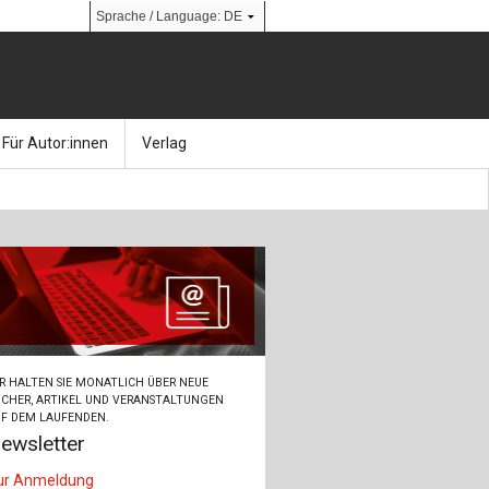
Für Autor:innen
Verlag
l
nik
Bücher
Über Ernst & Sohn
Kalender
Ansprechpartner:innen
& Social Media
gen
Zeitschriften
So finden Sie uns
bauingenieur24 – Berufsportal
R HALTEN SIE MONATLICH ÜBER NEUE
 Library
urbau
Ingenieurbaupreis
CHER, ARTIKEL UND VERANSTALTUNGEN
F DEM LAUFENDEN.
ewsletter
erkbau
Studentenförderung
ur Anmeldung