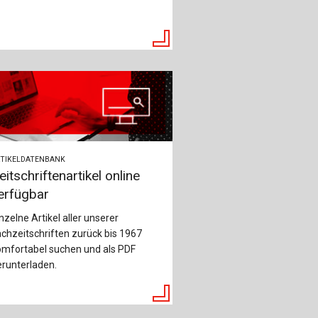
ch
u
au
bau
TIKELDATENBANK
eitschriftenartikel online
erfügbar
nzelne Artikel aller unserer
chzeitschriften zurück bis 1967
omfortabel suchen und als PDF
runterladen.