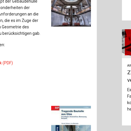
pt der Gebäudehülle
Baustoffe
Sachbu
esonderheiten der
Anforderungen an die
Bautechnikgeschichte
Stahlba
, die es im Zuge der
en Geometrie des
Betonbau
Tunnelb
u berücksichtigen gab.
Brückenbau
Verbund
en:
E&S Zeitlos
k (PDF)
AR
Z
v
Ei
Fa
k
he