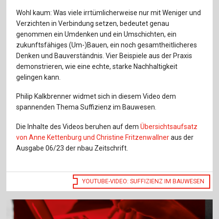
Für Autor:innen
Wohl kaum: Was viele irrtümlicherweise nur mit Weniger und
Verzichten in Verbindung setzen, bedeutet genau
Verlag
genommen ein Umdenken und ein Umschichten, ein
zukunftsfähiges (Um-)Bauen, ein noch gesamtheitlicheres
Sprache / Language: DE
Sprache / Language: EN
Denken und Bauverständnis. Vier Beispiele aus der Praxis
demonstrieren, wie eine echte, starke Nachhaltigkeit
gelingen kann.
Philip Kalkbrenner widmet sich in diesem Video dem
spannenden Thema Suffizienz im Bauwesen.
Die Inhalte des Videos beruhen auf dem
Übersichtsaufsatz
von Anne Kettenburg und Christine Fritzenwallner
aus der
Ausgabe 06/23 der nbau Zeitschrift.
YOUTUBE-VIDEO: SUFFIZIENZ IM BAUWESEN