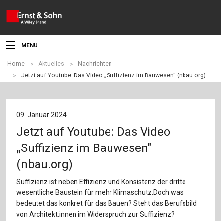
MENU
Home
Aktuelles
Nachrichten
Aktuelles
Jetzt auf Youtube: Das Video „Suffizienz im Bauwesen" (nbau.org)
Veranstaltungen
Angebote
09. Januar 2024
Jetzt auf Youtube: Das Video
Fachgebiete
„Suffizienz im Bauwesen"
Produkte
(nbau.org)
Werben
Suffizienz ist neben Effizienz und Konsistenz der dritte
wesentliche Baustein für mehr Klimaschutz.Doch was
Service
bedeutet das konkret für das Bauen? Steht das Berufsbild
von Architekt:innen im Widerspruch zur Suffizienz?