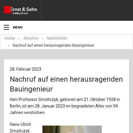
MENU
Home
Aktuelles
Nachrichten
Aktuelles
Nachruf auf einen herausragenden Bauingenieur
Veranstaltungen
Angebote
28. Februar 2023
Nachruf auf einen herausragenden
Fachgebiete
Bauingenieur
Produkte
Herr Professor Smoltczyk, geboren am 21. Oktober 1928 in
Berlin, ist am 28. Januar 2023 im begnadeten Alter von 94
Werben
Jahren verstorben.
Service
Hans-Ulrich
Smoltczyk