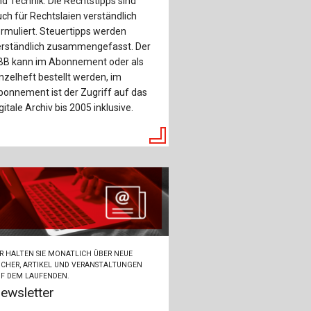
d Technik. Die Rechtstipps sind
ch
ch für Rechtslaien verständlich
rmuliert. Steuertipps werden
u
erständlich zusammengefasst. Der
BB kann im Abonnement oder als
au
nzelheft bestellt werden, im
onnement ist der Zugriff auf das
bau
gitale Archiv bis 2005 inklusive.
R HALTEN SIE MONATLICH ÜBER NEUE
CHER, ARTIKEL UND VERANSTALTUNGEN
F DEM LAUFENDEN.
ewsletter