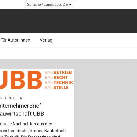
Für Autor:innen
Verlag
l
nik
Bücher
Über Ernst & Sohn
Kalender
Ansprechpartner:innen
& Social Media
gen
Zeitschriften
So finden Sie uns
bauingenieur24 – Berufsportal
FT BESTELLEN
nternehmerBrief
 Library
urbau
Ingenieurbaupreis
auwirtschaft UBB
tuelle Nachrichten aus den
erkbau
Studentenförderung
reichen Recht, Steuer, Baubetrieb