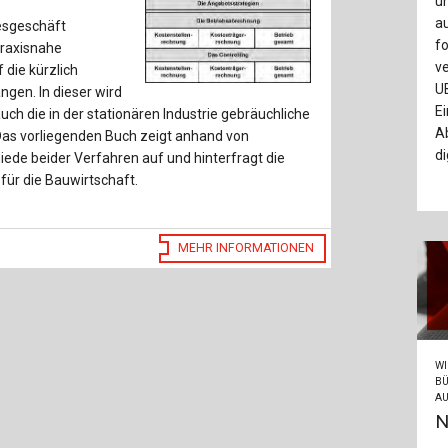
un
Baustoffe
Sachbu
au
gesgeschäft
fo
praxisnahe
Bautechnikgeschichte
Stahlba
v
 die kürzlich
U
gen. In dieser wird
Betonbau
Tunnelb
Ei
ch die in der stationären Industrie gebräuchliche
Ab
as vorliegenden Buch zeigt anhand von
Brückenbau
Verbund
di
ede beider Verfahren auf und hinterfragt die
für die Bauwirtschaft.
E&S Zeitlos
MEHR INFORMATIONEN
WI
BÜ
AU
N