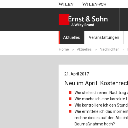
Aktuelles
Veranstaltungen
Home
Aktuelles
Nachrichten
Nachrichten
Münchener Kranbahnt
Aktuell erschienen
Fachkonferenz Brück
21. April 2017
Erscheint in Kürze
Symposium Ingenieur
Neu im April: Kostenrec
Beton-Kalender-Tag 2
Wie stelle ich einen Nachtrag 
Wie mache ich eine korrekte
Veranstaltungskalen
Wie kontrolliere ich den Stu
Wie ermittele ich das momen
rechne dieses auf den Abschl
Baumaßnahme hoch?