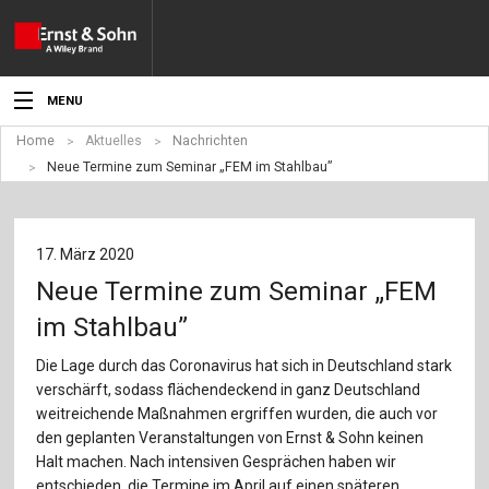
MENU
Home
Aktuelles
Nachrichten
Aktuelles
Neue Termine zum Seminar „FEM im Stahlbau”
Veranstaltungen
Angebote
17. März 2020
Neue Termine zum Seminar „FEM
Fachgebiete
im Stahlbau”
Produkte
Die Lage durch das Coronavirus hat sich in Deutschland stark
verschärft, sodass flächendeckend in ganz Deutschland
Werben
weitreichende Maßnahmen ergriffen wurden, die auch vor
den geplanten Veranstaltungen von Ernst & Sohn keinen
Service
Halt machen. Nach intensiven Gesprächen haben wir
entschieden, die Termine im April auf einen späteren