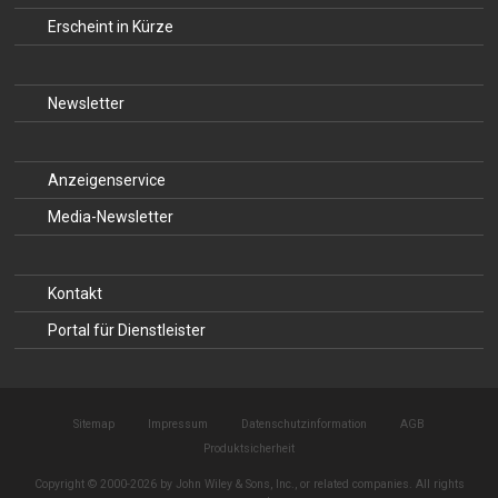
Erscheint in Kürze
Newsletter
Anzeigenservice
Media-Newsletter
Kontakt
Portal für Dienstleister
Sitemap
Impressum
Datenschutzinformation
AGB
Produktsicherheit
Copyright © 2000-2026 by John Wiley & Sons, Inc., or related companies. All rights