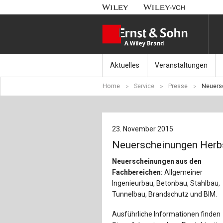
Aktuelles
Veranstaltungen
Home
Service
Presse
Neuers
Nachrichten
Münchener Kranbahnt
Aktuell erschienen
Fachkonferenz Brück
23. November 2015
Erscheint in Kürze
Symposium Ingenieur
Neuerscheinungen Herb
Beton-Kalender-Tag 2
Neuerscheinungen aus den
Fachbereichen:
Allgemeiner
Veranstaltungskalen
Ingenieurbau, Betonbau, Stahlbau,
Tunnelbau, Brandschutz und BIM.
Ausführliche Informationen finden