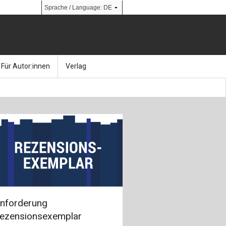
Für Autor:innen
Verlag
l
nik
Bücher
Über Ernst & Sohn
Kalender
Ansprechpartner:innen
& Social Media
gen
Zeitschriften
So finden Sie uns
bauingenieur24 – Berufsportal
 Library
urbau
Ingenieurbaupreis
nforderung
erkbau
Studentenförderung
ezensionsexemplar