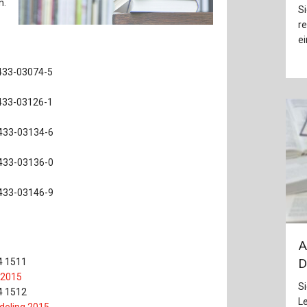
n.
Baustoffe
Sachbu
Si
re
Bautechnikgeschichte
Stahlba
ei
Betonbau
Tunnelb
433-03074-5
Brückenbau
Verbund
433-03126-1
E&S Zeitlos
433-03134-6
433-03136-0
433-03146-9
A
D
4 1511
 2015
Si
4 1512
L
odeling 2015