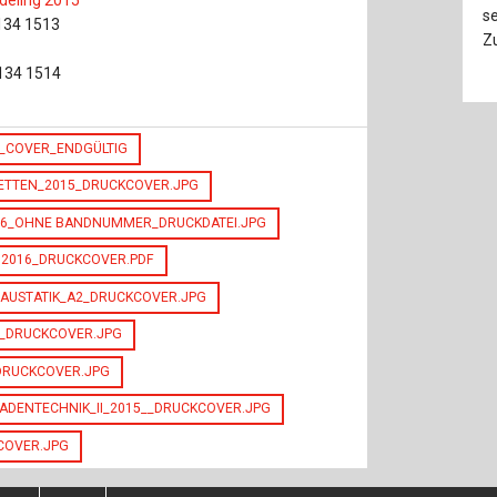
se
134 1513
Zu
2134 1514
_COVER_ENDGÜLTIG
ETTEN_2015_DRUCKCOVER.JPG
16_OHNE BANDNUMMER_DRUCKDATEI.JPG
 2016_DRUCKCOVER.PDF
BAUSTATIK_A2_DRUCKCOVER.JPG
_DRUCKCOVER.JPG
_DRUCKCOVER.JPG
ADENTECHNIK_II_2015__DRUCKCOVER.JPG
COVER.JPG