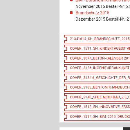
November 2015 Bestell-Nr.: 2
Brandschutz 2015
Dezember 2015 Bestell-Nr.: 
21341614_SH_BRANDSCHUTZ_2015
COVER_1511_SH_KINDERTAGESSTA
COVER_3074_BETON-KALENDER 20
COVER_3126_INGENIEURBAUKUNST
COVER_3134-6_GESCHICHTE_DER_
COVER_3136_BENTONITHANDBUCH
COVER_3146_SPEZIALTIEFBAU_2.0
COVER_1512_SH_INNOVATIVE_FASS
COVER_1514_SH_BIM_2015_DRUCK