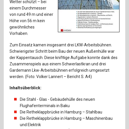
Für Autor:innen
Wetter schützt – bei
einem Durchmesser
Verlag
von rund 49 m und einer
Höhe von 56 m kein
gewöhnliches
Sprache / Language: DE
Sprache / Language: EN
Vorhaben.
Zum Einsatz kamen insgesamt drei LKW-Arbeitsbühnen.
Schwierigster Schritt beim Bau der neuen Außenhülle war
der Kappentausch. Diese knifﬂige Aufgabe konnte dank des
Zusammenspiels aus einem Schwerlastkran und drei
Gardemann Lkw-Arbeitsbühnen erfolgreich umgesetzt
werden. (Foto: Volker Lannert – Bericht S. A4)
Inhaltsüberblick:
Die Stahl - Glas - Gebäudehülle des neuen
Flughafenterminals in Baku
Die Retheklappbrücke in Hamburg – Stahlbau
Die Retheklappbrücke in Hamburg – Maschinenbau
und Elektrik