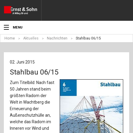
MENU
Home
Aktuelles
Nachrichten
Stahlbau 06/15
Aktuelles
Veranstaltungen
02. Juni 2015
Angebote
Stahlbau 06/15
Fachgebiete
Zum Titelbild: Nach fast
50 Jahren stand beim
Produkte
größten Radom der
Welt in Wachtberg die
Werben
Erneuerung der
Außenschutzhülle an,
Service
welche das Radom im
Inneren vor Wind und