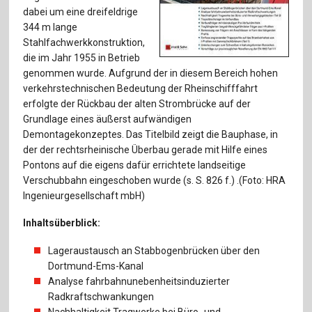
Für Autor:innen
dabei um eine dreifeldrige
344 m lange
Verlag
Stahlfachwerkkonstruktion,
die im Jahr 1955 in Betrieb
Sprache / Language: DE
Sprache / Language: EN
genommen wurde. Aufgrund der in diesem Bereich hohen
verkehrstechnischen Bedeutung der Rheinschifffahrt
erfolgte der Rückbau der alten Strombrücke auf der
Grundlage eines äußerst aufwändigen
Demontagekonzeptes. Das Titelbild zeigt die Bauphase, in
der der rechtsrheinische Überbau gerade mit Hilfe eines
Pontons auf die eigens dafür errichtete landseitige
Verschubbahn eingeschoben wurde (s. S. 826 f.) .(Foto: HRA
Ingenieurgesellschaft mbH)
Inhaltsüberblick:
Lageraustausch an Stabbogenbrücken über den
Dortmund-Ems-Kanal
Analyse fahrbahnunebenheitsinduzierter
Radkraftschwankungen
Nachhaltigkeit Tragwerke bei Büro- und