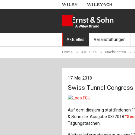
Aktuelles
Veranstaltungen
Home
Aktuelles
Nachrichten
Nachrichten
Münchener Kranbahnt
Aktuell erschienen
Fachkonferenz Brück
17. Mai 2018
Erscheint in Kürze
Symposium Ingenieur
Swiss Tunnel Congress
Beton-Kalender-Tag 2
Veranstaltungskalen
Auf dem diesjährig stattfindenen 17
& Sohn die Ausgabe 03/2018
"Geo
Tagungstaschen.