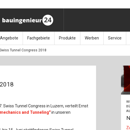
Angebote
Fachgebiete
Produkte
Werben
Service
Swiss Tunnel Congress 2018
ag (11.9.26)
Stellenmarkt
Architektur
Bücher
Media-Planung
Info-Materia
Geotech
enbautage (10.–11.11.26)
Sonderdrucke
Bauausführung
Kalender / Jahrbücher
Presse
Glasbau
baukunst (26.11.26)
Kalender-Preisreduzierung
Bauen im Bestand
Zeitschriften
Newsletter 
Grundla
 2018
027 (3.12.26)
Baumanagement
Themenhefte
FAQ
Holzbau
WI
der
Bauphysik
Artikeldatenbank / Kalenderrecherche
Wiley Online
Ingenie
. Swiss Tunnel Congress in Luzern, verteilt Ernst
BÜ
AU
mechanics and Tunneling"
in unseren
N
Baurecht
Mauerw
Z