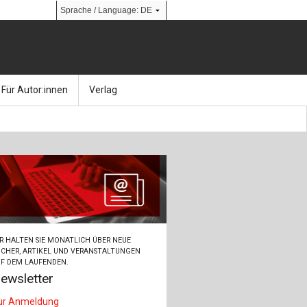
Für Autor:innen
Verlag
l
nik
Bücher
Über Ernst & Sohn
Kalender
Ansprechpartner:innen
& Social Media
gen
Zeitschriften
So finden Sie uns
bauingenieur24 – Berufsportal
R HALTEN SIE MONATLICH ÜBER NEUE
 Library
urbau
Ingenieurbaupreis
CHER, ARTIKEL UND VERANSTALTUNGEN
F DEM LAUFENDEN.
ewsletter
erkbau
Studentenförderung
ur Anmeldung