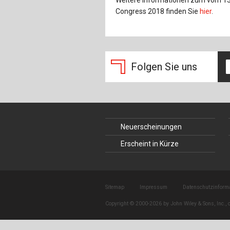
Weitere Informationen zum vom 13. 
Congress 2018 finden Sie
hier
.
Folgen Sie uns
Neuerscheinungen
Erscheint in Kürze
Sitemap
Impressum
Datenschutzinform
Copyright © 2000-2026 by John Wiley & Sons, Inc., o