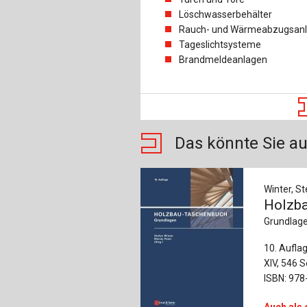
Löschwasserbehälter
Rauch- und Wärmeabzugsan
Tageslichtsysteme
Brandmeldeanlagen
Das könnte Sie au
Winter, St
Holzb
Grundlag
10. Aufla
XIV, 546 S
ISBN: 978
Auch als 