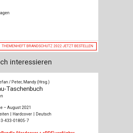
lagen
THEMENHEFT BRANDSCHUTZ 2022 JETZT BESTELLEN
ch interessieren
efan / Peter, Mandy (Hrsg.)
au-Taschenbuch
en
ge – August 2021
eiten
Hardcover
Deutsch
-3-433-01805-7
eBundle (Hardcover + ePDF) verfügbar