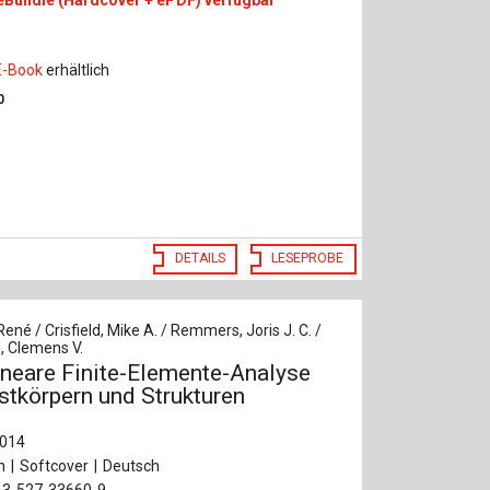
E-Book
erhältlich
0
DETAILS
LESEPROBE
René / Crisfield, Mike A. / Remmers, Joris J. C. /
, Clemens V.
ineare Finite-Elemente-Analyse
stkörpern und Strukturen
2014
n
Softcover
Deutsch
-3-527-33660-9