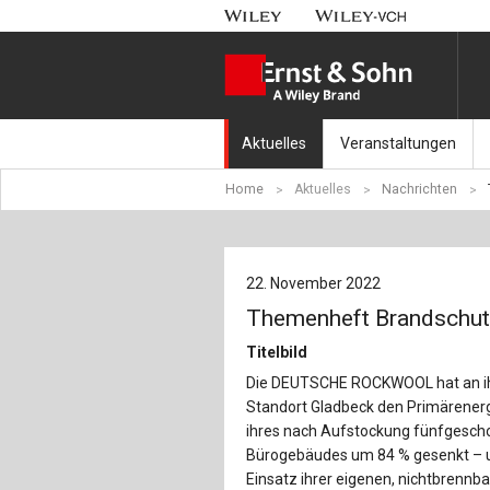
Aktuelles
Veranstaltungen
Home
Aktuelles
Nachrichten
Nachrichten
Münchener Kranbahnt
Aktuell erschienen
Fachkonferenz Brück
22. November 2022
Erscheint in Kürze
Symposium Ingenieur
Themenheft Brandschut
Beton-Kalender-Tag 2
Titelbild
Die DEUTSCHE ROCKWOOL hat an 
Veranstaltungskalen
Standort Gladbeck den Primärener
ihres nach Aufstockung fünfgesch
Bürogebäudes um 84 % gesenkt – 
Einsatz ihrer eigenen, nichtbrennb