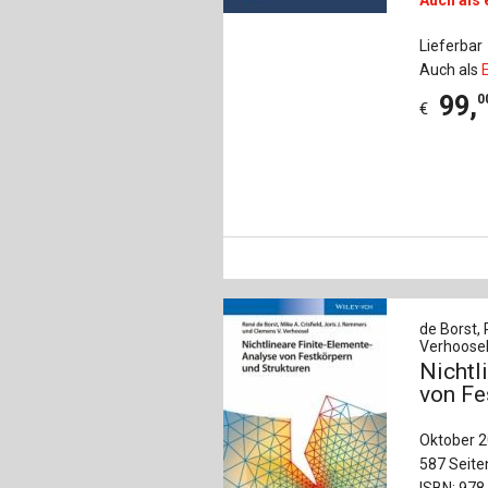
Lieferbar
Auch als
99
,
0
€
de Borst, 
Verhoosel
Nichtl
von Fe
Oktober 
587 Seite
ISBN: 978