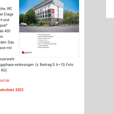
Baustoffe
Sachbu
che, WC
Bautechnikgeschichte
Stahlba
er Etage
rt und
Betonbau
Tunnelb
psel“
als 400
Brückenbau
Verbund
in
rden. Das
isse mit
E&S Zeitlos
Feuerwehr
gsphase einbezogen. (s. Beitrag S. 6–10; Foto:
 KG)
ool.de
ndschutz 2022