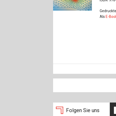
Gedruckte
Als
E-Boo
Folgen Sie uns