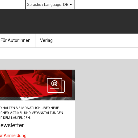
Für Autor:innen
Verlag
l
nik
Bücher
Über Ernst & Sohn
Kalender
Ansprechpartner:innen
& Social Media
gen
Zeitschriften
So finden Sie uns
bauingenieur24 – Berufsportal
R HALTEN SIE MONATLICH ÜBER NEUE
 Library
urbau
Ingenieurbaupreis
CHER, ARTIKEL UND VERANSTALTUNGEN
F DEM LAUFENDEN.
ewsletter
erkbau
Studentenförderung
ur Anmeldung