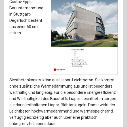
Für Autor:innen
Gustav Epple
Bauunternehmung
Verlag
in Stuttgart-
Degerloch besteht
aus einer 60 cm
Sprache / Language: DE
Sprache / Language: EN
dicken
Sichtbetonkonstruktion aus Liapor-Leichtbeton. Sie kommt
ohne zusätzliche Wärmedämmung aus und ist besonders
werthaltig und langlebig. Für die besondere Energieeffizienz
und Werthaltigkeit des Baustoffs Liapor-Leichtbeton sorgen
die darin enthaltenen Liapor-Blähtonkugeln. Damit wirkt der
Leichtbeton hochwärmedämmend und wärmespeichernd,
verfügt gleichzeitig aber auch über eine praktisch
unbegrenzte Lebensdauer.