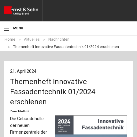
MENU
Home
Aktuelles
Nachrichten
Aktuelles
Themenheft Innovative Fassadentechnik 01/2024 erschienen
Veranstaltungen
Angebote
21. April 2024
Themenheft Innovative
Fachgebiete
Fassadentechnik 01/2024
Produkte
erschienen
Werben
Zum Titelbild:
Die Gebäudehülle
Service
der neuen
Firmenzentrale der