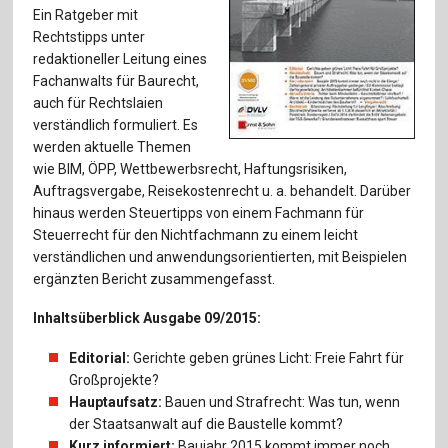
Für Autor:innen
Ein Ratgeber mit
Rechtstipps unter
Verlag
redaktioneller Leitung eines
Fachanwalts für Baurecht,
Sprache / Language: DE
Sprache / Language: EN
auch für Rechtslaien
verständlich formuliert. Es
werden aktuelle Themen
wie BIM, ÖPP, Wettbewerbsrecht, Haftungsrisiken,
Auftragsvergabe, Reisekostenrecht u. a. behandelt. Darüber
hinaus werden Steuertipps von einem Fachmann für
Steuerrecht für den Nichtfachmann zu einem leicht
verständlichen und anwendungsorientierten, mit Beispielen
ergänzten Bericht zusammengefasst.
Inhaltsüberblick Ausgabe 09/2015:
Editorial:
Gerichte geben grünes Licht: Freie Fahrt für
Großprojekte?
Hauptaufsatz:
Bauen und Strafrecht: Was tun, wenn
der Staatsanwalt auf die Baustelle kommt?
Kurz informiert:
Baujahr 2015 kommt immer noch