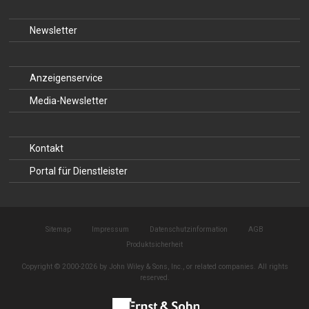
Newsletter
Anzeigenservice
Media-Newsletter
Kontakt
Portal für Dienstleister
Sitemap
Impressum
Datenschutzinformation
AGB
Produktsicherheit
Copyright © 2000-2026 by John Wiley & Sons, Inc., or related companies. All rights
reserved.