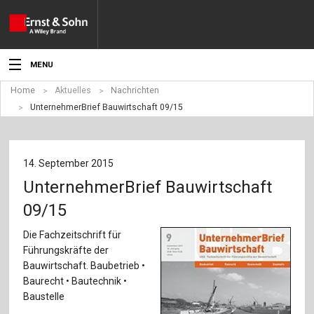
MENU
Home
Aktuelles
Nachrichten
Aktuelles
UnternehmerBrief Bauwirtschaft 09/15
Veranstaltungen
Angebote
14. September 2015
UnternehmerBrief Bauwirtschaft
Fachgebiete
09/15
Produkte
Die Fachzeitschrift für
Führungskräfte der
Werben
Bauwirtschaft. Baubetrieb •
Baurecht • Bautechnik •
Service
Baustelle