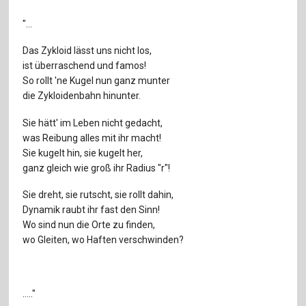
Für Autor:innen
"...
Verlag
Das Zykloid lässt uns nicht los,
Sprache / Language: DE
Sprache / Language: EN
ist überraschend und famos!
So rollt 'ne Kugel nun ganz munter
die Zykloidenbahn hinunter.
Sie hätt' im Leben nicht gedacht,
was Reibung alles mit ihr macht!
Sie kugelt hin, sie kugelt her,
ganz gleich wie groß ihr Radius "r"!
Sie dreht, sie rutscht, sie rollt dahin,
Dynamik raubt ihr fast den Sinn!
Wo sind nun die Orte zu finden,
wo Gleiten, wo Haften verschwinden?
....."