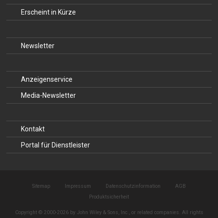
Erscheint in Kürze
Newsletter
Anzeigenservice
Media-Newsletter
Kontakt
Portal für Dienstleister
Sitemap
Impressum
Datenschutzinformation
AGB
Produktsicherheit
Copyright © 2000-2026 by John Wiley & Sons, Inc., or related companies. All rights