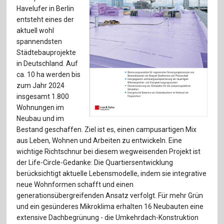
Für Autor:innen
Havelufer in Berlin
entsteht eines der
Verlag
aktuell wohl
spannendsten
Sprache / Language: DE
Sprache / Language: EN
Städtebauprojekte
in Deutschland. Auf
ca. 10 ha werden bis
zum Jahr 2024
insgesamt 1.800
Wohnungen im
Neubau und im
Bestand geschaffen. Ziel ist es, einen campusartigen Mix
aus Leben, Wohnen und Arbeiten zu entwickeln. Eine
wichtige Richtschnur bei diesem wegweisenden Projekt ist
der Life-Circle-Gedanke: Die Quartiersentwicklung
berücksichtigt aktuelle Lebensmodelle, indem sie integrative
neue Wohnformen schafft und einen
generationsübergreifenden Ansatz verfolgt. Für mehr Grün
und ein gesünderes Mikroklima erhalten 16 Neubauten eine
extensive Dachbegrünung - die Umkehrdach-Konstruktion