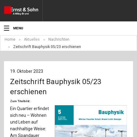
MENU
Home
Aktuelles
Nachrichten
Aktuelles
Zeitschrift Bauphysik 05/23 erschienen
Veranstaltungen
Angebote
19. Oktober 2023
Zeitschrift Bauphysik 05/23
Fachgebiete
erschienen
Produkte
Zum Titelbild:
Ein Quartier erfindet
Werben
sich neu – Wohnen
und Leben auf
Service
nachhaltige Weise:
Am Spandauer