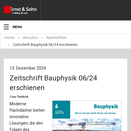
MENU
Home
Aktuelles
Nachrichten
Aktuelles
Zeitschrift Bauphysik 06/24 erschienen
Veranstaltungen
Angebote
13. Dezember 2024
Zeitschrift Bauphysik 06/24
Fachgebiete
erschienen
Produkte
Zum Titelbild:
Moderne
Werben
Flachdächer bieten
innovative
Service
Lösungen, die den
Folgen des