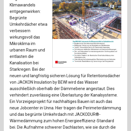
Für Autor:innen
Klimawandels
entgegenwirken:
Verlag
Begrünte
Umkehrdächer etwa
Sprache / Language: DE
Sprache / Language: EN
verbessern
wirkungsvoll das
Mikroklima im
urbanen Raum und
entlasten die
Kanalisation bei
Starkregen. Bei der
neuen und langfristig sicheren Lösung für Retentionsdächer
von JACKON Insulation by BEWI wird das Wasser
ausschließlich oberhalb der Dämmebene angestaut. Dies
verhindert zuverlässig eine Überlastung der Kanalsysteme.
Ein Vorzeigeprojekt für nachhaltiges Bauen ist auch das
neue Jobcenter in Unna. Hier tragen die Perimeterdämmung
und das begrünte Umkehrdach mit JACKODUR®-
Wärmedämmung zum hohen Energieeffizienz-Standard
bei. Die Aufnahme schwerer Dachlasten, wie sie durch die