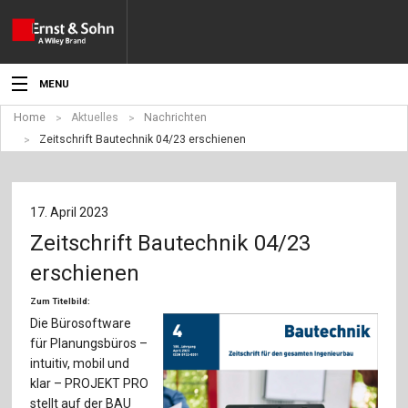
MENU
Home
Aktuelles
Nachrichten
Aktuelles
Zeitschrift Bautechnik 04/23 erschienen
Veranstaltungen
Angebote
17. April 2023
Zeitschrift Bautechnik 04/23
Fachgebiete
erschienen
Produkte
Zum Titelbild:
Die Bürosoftware
Werben
für Planungsbüros –
intuitiv, mobil und
Service
klar – PROJEKT PRO
stellt auf der BAU