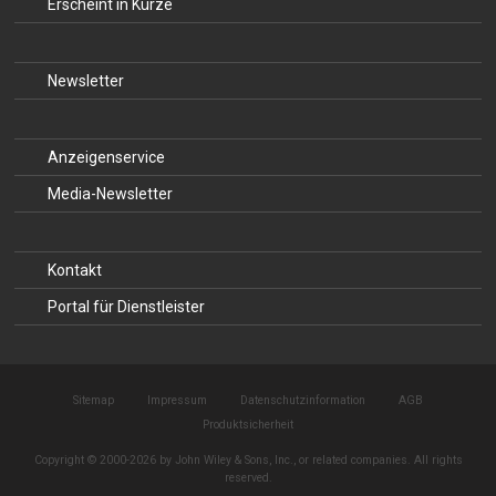
Erscheint in Kürze
Newsletter
Anzeigenservice
Media-Newsletter
Kontakt
Portal für Dienstleister
Sitemap
Impressum
Datenschutzinformation
AGB
Produktsicherheit
Copyright © 2000-2026 by John Wiley & Sons, Inc., or related companies. All rights
reserved.