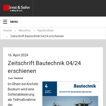
MENU
Home
Aktuelles
Nachrichten
Aktuelles
Zeitschrift Bautechnik 04/24 erschienen
Veranstaltungen
Angebote
16. April 2024
Zeitschrift Bautechnik 04/24
Fachgebiete
erschienen
Produkte
Zum Titelbild:
Im Rhein bei Krefeld-
Werben
Bockum wird eine
Sohlstabilisierung
Service
als Teilmaßnahme
der