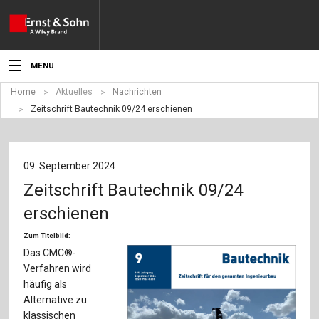
MENU
Home
Aktuelles
Nachrichten
Aktuelles
Zeitschrift Bautechnik 09/24 erschienen
Veranstaltungen
Angebote
09. September 2024
Zeitschrift Bautechnik 09/24
Fachgebiete
erschienen
Produkte
Zum Titelbild:
Das CMC®-
Werben
Verfahren wird
häufig als
Service
Alternative zu
klassischen