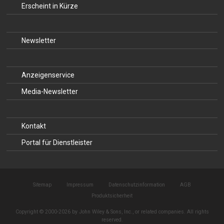
Erscheint in Kürze
Newsletter
Anzeigenservice
Media-Newsletter
Kontakt
Portal für Dienstleister
Sitemap
Impressum
Datenschutzinformation
AGB
Produktsicherheit
Copyright © 2000-2026 by John Wiley & Sons, Inc., or related companies. All rights
reserved.