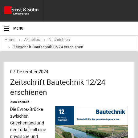
MENU
Home
Aktuelles
Nachrichten
Aktuelles
Zeitschrift Bautechnik 12/24 erschienen
Veranstaltungen
Angebote
07. Dezember 2024
Zeitschrift Bautechnik 12/24
Fachgebiete
erschienen
Produkte
Zum Titelbild:
Die Evros-Brücke
Werben
zwischen
Griechenland und
Service
der Türkei soll eine
physische und