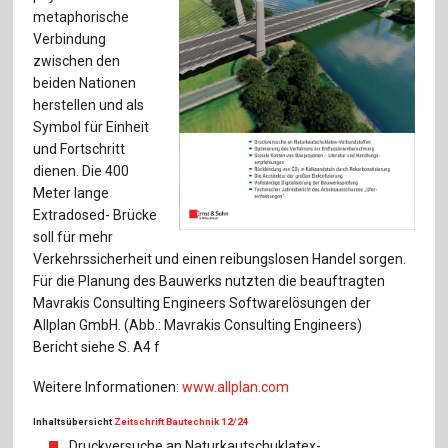
Für Autor:innen
metaphorische
Verbindung
Verlag
zwischen den
beiden Nationen
Sprache / Language: DE
Sprache / Language: EN
herstellen und als
Symbol für Einheit
und Fortschritt
dienen. Die 400
Meter lange
Extradosed- Brücke
soll für mehr
Verkehrssicherheit und einen reibungslosen Handel sorgen.
Für die Planung des Bauwerks nutzten die beauftragten
Mavrakis Consulting Engineers Softwarelösungen der
Allplan GmbH. (Abb.: Mavrakis Consulting Engineers)
Bericht siehe S. A4 f
Weitere Informationen:
www.allplan.com
Inhaltsübersicht
Zeitschrift Bautechnik 12/24
Druckversuche an Naturkautschuklatex-