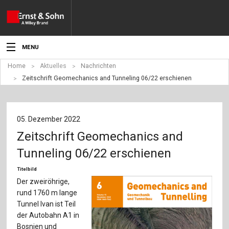
MENU
Home
Aktuelles
Nachrichten
Aktuelles
Zeitschrift Geomechanics and Tunneling 06/22 erschienen
Veranstaltungen
Angebote
05. Dezember 2022
Zeitschrift Geomechanics and
Fachgebiete
Tunneling 06/22 erschienen
Produkte
Titelbild
Der zweiröhrige,
Werben
rund 1760 m lange
Tunnel Ivan ist Teil
Service
der Autobahn A1 in
Bosnien und