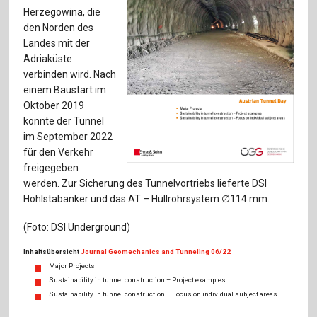
Für Autor:innen
Herzegowina, die
den Norden des
Verlag
Landes mit der
Adriaküste
Sprache / Language: DE
Sprache / Language: EN
verbinden wird. Nach
einem Baustart im
Oktober 2019
konnte der Tunnel
im September 2022
für den Verkehr
freigegeben
werden. Zur Sicherung des Tunnelvortriebs lieferte DSI
Hohlstabanker und das AT – Hüllrohrsystem ∅114 mm.
(Foto: DSI Underground)
Inhaltsübersicht
Journal Geomechanics and Tunneling 06/22
Major Projects
Sustainability in tunnel construction – Project examples
Sustainability in tunnel construction – Focus on individual subject areas