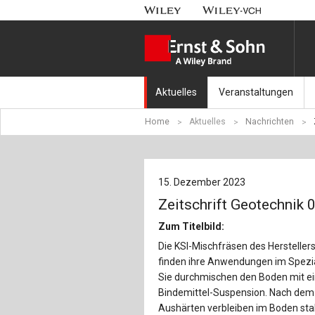
Aktuelles
Veranstaltungen
Home
Aktuelles
Nachrichten
Nachrichten
Münchener Kranbahnt
Aktuell erschienen
Fachkonferenz Brück
15. Dezember 2023
Erscheint in Kürze
Symposium Ingenieur
Zeitschrift Geotechnik 
Beton-Kalender-Tag 2
Zum Titelbild:
Die KSI-Mischfräsen des Herstelle
Veranstaltungskalen
finden ihre Anwendungen im Spezia
Sie durchmischen den Boden mit ei
Bindemittel-Suspension. Nach dem
Aushärten verbleiben im Boden sta