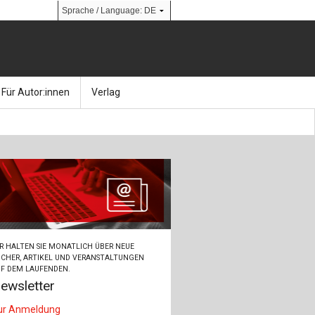
Für Autor:innen
Verlag
l
nik
Bücher
Über Ernst & Sohn
Kalender
Ansprechpartner:innen
& Social Media
gen
Zeitschriften
So finden Sie uns
bauingenieur24 – Berufsportal
R HALTEN SIE MONATLICH ÜBER NEUE
 Library
urbau
Ingenieurbaupreis
CHER, ARTIKEL UND VERANSTALTUNGEN
F DEM LAUFENDEN.
ewsletter
erkbau
Studentenförderung
ur Anmeldung