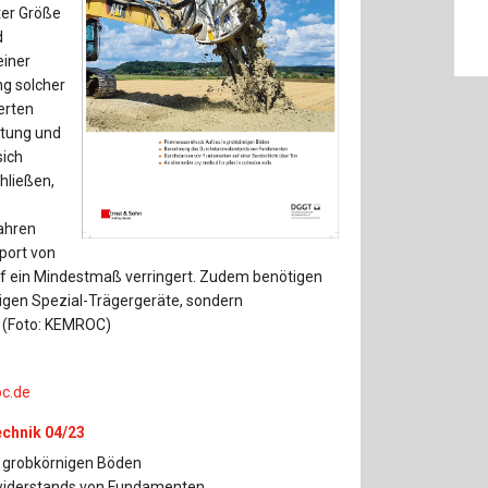
Baustoffe
Sachbu
ter Größe
d
Bautechnikgeschichte
Stahlba
einer
ng solcher
Betonbau
Tunnelb
erten
htung und
Brückenbau
Verbund
sich
hließen,
E&S Zeitlos
ahren
port von
uf ein Mindestmaß verringert. Zudem benötigen
ligen Spezial-Trägergeräte, sondern
. (Foto: KEMROC)
c.de
echnik 04/23
 grobkörnigen Böden
widerstands von Fundamenten