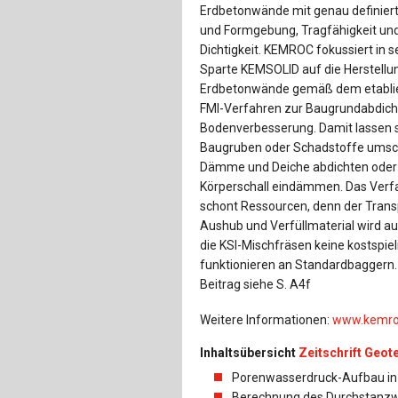
Erdbetonwände mit genau definier
und Formgebung, Tragfähigkeit un
Dichtigkeit. KEMROC fokussiert in s
Sparte KEMSOLID auf die Herstellu
Erdbetonwände gemäß dem etabli
FMI-Verfahren zur Baugrundabdic
Bodenverbesserung. Damit lassen 
Baugruben oder Schadstoffe umsc
Dämme und Deiche abdichten oder
Körperschall eindämmen. Das Verf
schont Ressourcen, denn der Trans
Aushub und Verfüllmaterial wird a
die KSI-Mischfräsen keine kostspie
funktionieren an Standardbaggern
Beitrag siehe S. A4f
Weitere Informationen:
www.kemro
Inhaltsübersicht
Zeitschrift Geot
Porenwasserdruck-Aufbau in
Berechnung des Durchstanz