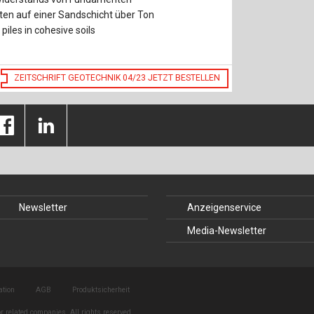
n auf einer Sandschicht über Ton
piles in cohesive soils
ZEITSCHRIFT GEOTECHNIK 04/23 JETZT BESTELLEN
Newsletter
Anzeigenservice
Media-Newsletter
ation
AGB
Produktsicherheit
r related companies. All rights reserved.