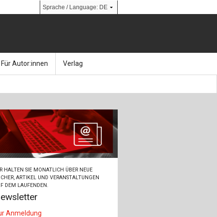
Für Autor:innen
Verlag
l
nik
Bücher
Über Ernst & Sohn
Kalender
Ansprechpartner:innen
& Social Media
gen
Zeitschriften
So finden Sie uns
bauingenieur24 – Berufsportal
R HALTEN SIE MONATLICH ÜBER NEUE
 Library
urbau
Ingenieurbaupreis
CHER, ARTIKEL UND VERANSTALTUNGEN
F DEM LAUFENDEN.
ewsletter
erkbau
Studentenförderung
ur Anmeldung