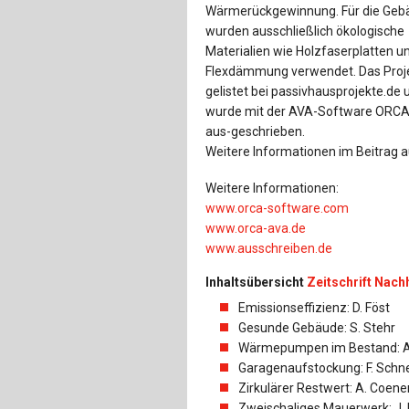
Wärmerückgewinnung. Für die Geb
wurden ausschließlich ökologische
Materialien wie Holzfaserplatten u
Flexdämmung verwendet. Das Proje
gelistet bei passivhausprojekte.de 
wurde mit der AVA-Software ORC
aus-geschrieben.
Weitere Informationen im Beitrag au
Weitere Informationen:
www.orca-software.com
www.orca-ava.de
www.ausschreiben.de
Inhaltsübersicht
Zeitschrift Nach
Emissionseffizienz: D. Föst
Gesunde Gebäude: S. Stehr
Wärmepumpen im Bestand: A. 
Garagenaufstockung: F. Schn
Zirkulärer Restwert: A. Coenen
Zweischaliges Mauerwerk: J. N