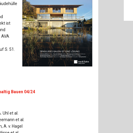
Baustoffe
Sachbu
äudehülle
Bautechnikgeschichte
Stahlba
nd
kt ist
Betonbau
Tunnelb
und
A AVA
Brückenbau
Verbund
f S. 51.
E&S Zeitlos
haltig Bauen 04/24
Uhl et al.
eemann et al.
, A. v. Hagel
isse et al.