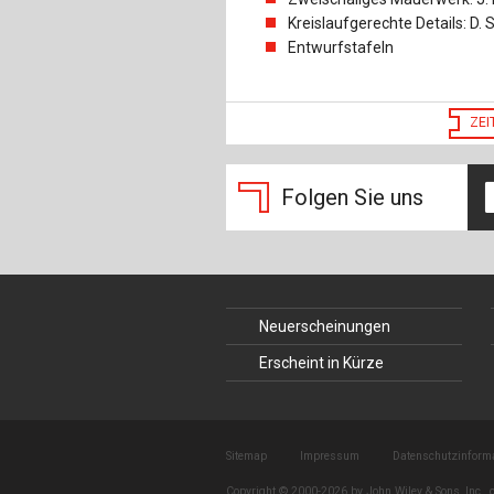
Kreislaufgerechte Details: D. 
Entwurfstafeln
ZEI
Folgen Sie uns
Neuerscheinungen
Erscheint in Kürze
Sitemap
Impressum
Datenschutzinform
Copyright © 2000-2026 by John Wiley & Sons, Inc., o