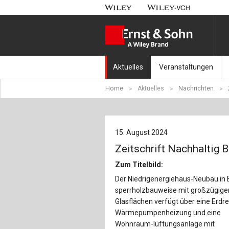
Aktuelles
Veranstaltungen
Home
Aktuelles
Nachrichten
Nachrichten
Münchener Kranbahnt
Aktuell erschienen
Fachkonferenz Brück
15. August 2024
Erscheint in Kürze
Symposium Ingenieur
Zeitschrift Nachhaltig 
Beton-Kalender-Tag 2
Zum Titelbild:
Der Niedrigenergiehaus-Neubau in 
Veranstaltungskalen
sperrholzbauweise mit großzügige
Glasflächen verfügt über eine Erdre
Wärmepumpenheizung und eine
Wohnraum-lüftungsanlage mit