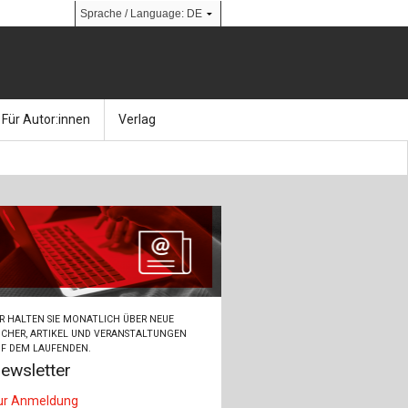
Für Autor:innen
Verlag
l
nik
Bücher
Über Ernst & Sohn
Kalender
Ansprechpartner:innen
& Social Media
gen
Zeitschriften
So finden Sie uns
bauingenieur24 – Berufsportal
R HALTEN SIE MONATLICH ÜBER NEUE
 Library
urbau
Ingenieurbaupreis
CHER, ARTIKEL UND VERANSTALTUNGEN
F DEM LAUFENDEN.
ewsletter
erkbau
Studentenförderung
ur Anmeldung