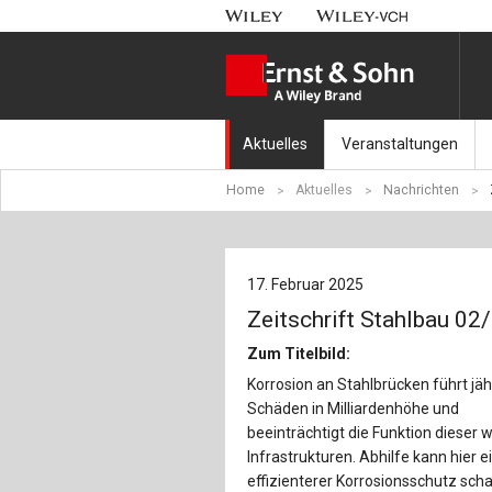
Aktuelles
Veranstaltungen
Home
Aktuelles
Nachrichten
Nachrichten
Münchener Kranbahnt
Aktuell erschienen
Fachkonferenz Brück
17. Februar 2025
Erscheint in Kürze
Symposium Ingenieur
Zeitschrift Stahlbau 02
Beton-Kalender-Tag 2
Zum Titelbild:
Korrosion an Stahlbrücken führt jäh
Veranstaltungskalen
Schäden in Milliardenhöhe und
beeinträchtigt die Funktion dieser 
Infrastrukturen. Abhilfe kann hier e
effizienterer Korrosionsschutz sch