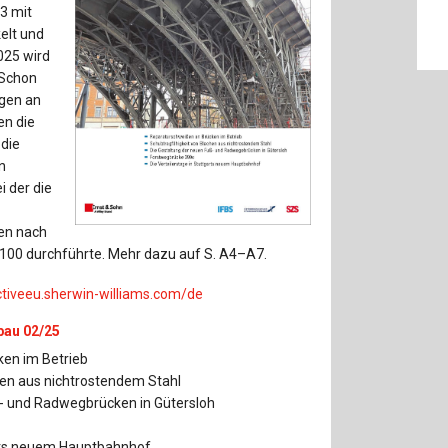
Baustoffe
Sachbu
3 mit
elt und
Bautechnikgeschichte
Stahlba
2025 wird
 Schon
Betonbau
Tunnelb
ngen an
en die
Brückenbau
Verbund
 die
n
 der die
E&S Zeitlos
en nach
 100 durchführte. Mehr dazu auf S. A4–A7.
tiveeu.sherwin-williams.com/de
lbau 02/25
en im Betrieb
en aus nichtrostendem Stahl
ß- und Radwegbrücken in Gütersloh
arts neuem Hauptbahnhof