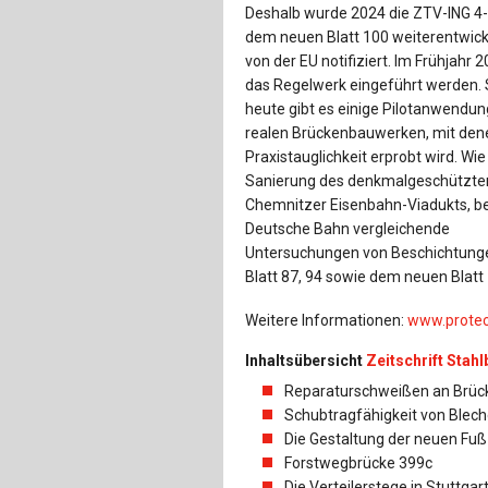
Deshalb wurde 2024 die ZTV-ING 4-
dem neuen Blatt 100 weiterentwick
von der EU notifiziert. Im Frühjahr 
das Regelwerk eingeführt werden.
heute gibt es einige Pilotanwendu
realen Brückenbauwerken, mit den
Praxistauglichkeit erprobt wird. Wie
Sanierung des denkmalgeschützte
Chemnitzer Eisenbahn-Viadukts, bei
Deutsche Bahn vergleichende
Untersuchungen von Beschichtung
Blatt 87, 94 sowie dem neuen Blatt
Weitere Informationen:
www.protec
Inhaltsübersicht
Zeitschrift Stah
Reparaturschweißen an Brück
Schubtragfähigkeit von Blech
Die Gestaltung der neuen Fu
Forstwegbrücke 399c
Die Verteilerstege in Stuttg