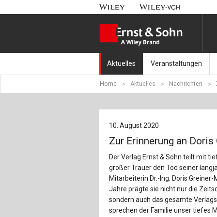
Aktuelles
Veranstaltungen
Home
Aktuelles
Nachrichten
Nachrichten
Münchener Kranbahnt
Aktuell erschienen
Fachkonferenz Brück
10. August 2020
Erscheint in Kürze
Symposium Ingenieur
Zur Erinnerung an Dori
Beton-Kalender-Tag 2
Der Verlag Ernst & Sohn teilt mit 
großer Trauer den Tod seiner langj
Veranstaltungskalen
Mitarbeiterin Dr.-Ing. Doris Greiner
Jahre prägte sie nicht nur die Zeitsc
sondern auch das gesamte Verlag
sprechen der Familie unser tiefes M