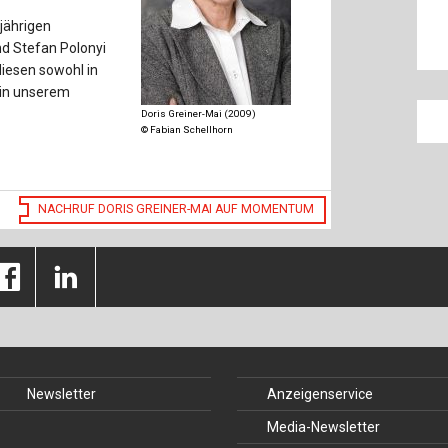
Baustoffe
Sachbu
gjährigen
d Stefan Polonyi
Bautechnikgeschichte
Stahlba
diesen sowohl in
 in unserem
Betonbau
Tunnelb
Doris Greiner-Mai (2009)
© Fabian Schellhorn
Brückenbau
Verbund
E&S Zeitlos
NACHRUF DORIS GREINER-MAI AUF MOMENTUM
Newsletter
Anzeigenservice
Media-Newsletter