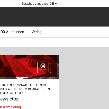
Für Autor:innen
Verlag
l
nik
Bücher
Über Ernst & Sohn
Kalender
Ansprechpartner:innen
& Social Media
gen
Zeitschriften
So finden Sie uns
bauingenieur24 – Berufsportal
R HALTEN SIE MONATLICH ÜBER NEUE
 Library
urbau
Ingenieurbaupreis
CHER, ARTIKEL UND VERANSTALTUNGEN
F DEM LAUFENDEN.
ewsletter
erkbau
Studentenförderung
ur Anmeldung