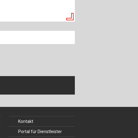
ch
u
au
bau
Kontakt
Portal für Dienstleister