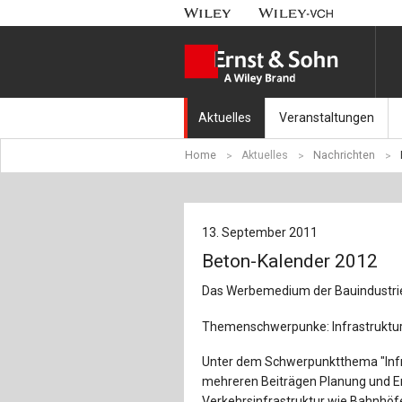
Aktuelles
Veranstaltungen
Home
Aktuelles
Nachrichten
Nachrichten
Münchener Kranbahnt
Aktuell erschienen
Fachkonferenz Brück
13. September 2011
Erscheint in Kürze
Symposium Ingenieur
Beton-Kalender 2012
Beton-Kalender-Tag 2
Das Werbemedium der Bauindustrie
Veranstaltungskalen
Themenschwerpunke: Infrastruktur
Unter dem Schwerpunktthema "Infra
mehreren Beiträgen Planung und E
Verkehrsinfrastruktur wie Bahnhöf