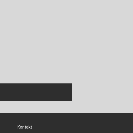
ch
u
au
bau
Kontakt