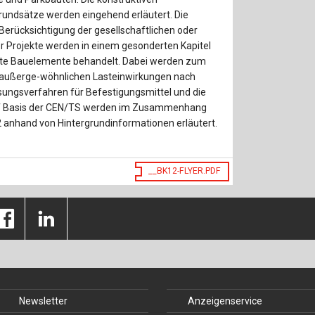
Baustoffe
Sachbu
undsätze werden eingehend erläutert. Die
erücksichtigung der gesellschaftlichen oder
Bautechnikgeschichte
Stahlba
r Projekte werden in einem gesonderten Kapitel
ete Bauelemente behandelt. Dabei werden zum
Betonbau
Tunnelb
 außerge-wöhnlichen Lasteinwirkungen nach
ungsverfahren für Befestigungsmittel und die
Brückenbau
Verbund
f Basis der CEN/TS werden im Zusammenhang
anhand von Hintergrundinformationen erläutert.
E&S Zeitlos
__BK12-FLYER.PDF
Newsletter
Anzeigenservice