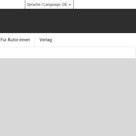
Für Autor:innen
Verlag
l
nik
Bücher
Über Ernst & Sohn
Kalender
Ansprechpartner:innen
& Social Media
gen
Zeitschriften
So finden Sie uns
bauingenieur24 – Berufsportal
 Library
urbau
Ingenieurbaupreis
erkbau
Studentenförderung