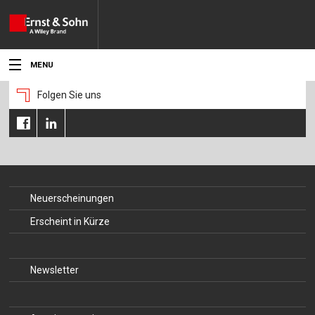
MENU
Folgen Sie uns
Aktuelles
Veranstaltungen
Angebote
Fachgebiete
Neuerscheinungen
Erscheint in Kürze
Produkte
Werben
Newsletter
Service