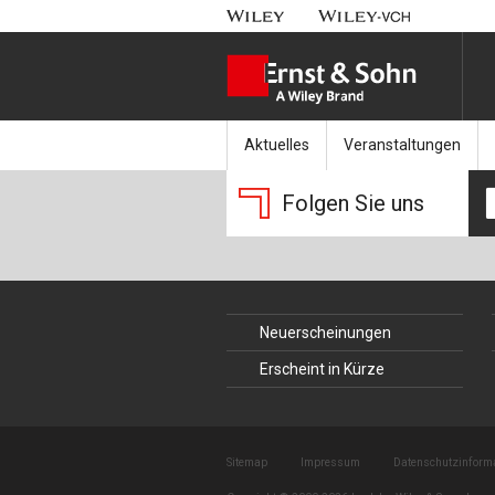
Aktuelles
Veranstaltungen
Nachrichten
Münchener Kranbahnt
Folgen Sie uns
Aktuell erschienen
Fachkonferenz Brück
Erscheint in Kürze
Symposium Ingenieur
Neuerscheinungen
Beton-Kalender-Tag 2
Erscheint in Kürze
Veranstaltungskalen
Sitemap
Impressum
Datenschutzinform