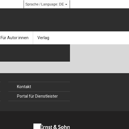
Für Autor:innen
Verlag
l
nik
Bücher
Über Ernst & Sohn
Kalender
Ansprechpartner:innen
& Social Media
gen
Zeitschriften
So finden Sie uns
Kontakt
bauingenieur24 – Berufsportal
Portal für Dienstleister
 Library
urbau
Ingenieurbaupreis
erkbau
Studentenförderung