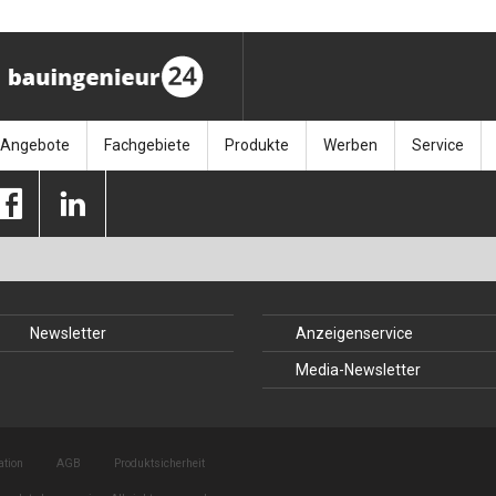
Angebote
Fachgebiete
Produkte
Werben
Service
ag (11.9.26)
Stellenmarkt
Architektur
Bücher
Media-Planung
Info-Materia
Geotech
enbautage (10.–11.11.26)
Sonderdrucke
Bauausführung
Kalender / Jahrbücher
Presse
Glasbau
baukunst (26.11.26)
Kalender-Preisreduzierung
Bauen im Bestand
Zeitschriften
Newsletter 
Grundla
Newsletter
Anzeigenservice
027 (3.12.26)
Baumanagement
Themenhefte
FAQ
Holzbau
Media-Newsletter
der
Bauphysik
Artikeldatenbank / Kalenderrecherche
Wiley Online
Ingenie
Baurecht
Mauerw
ation
AGB
Produktsicherheit