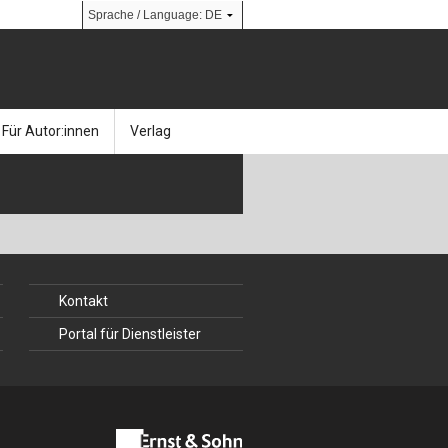
Für Autor:innen
Verlag
l
nik
Bücher
Über Ernst & Sohn
Kalender
Ansprechpartner:innen
& Social Media
gen
Zeitschriften
So finden Sie uns
Kontakt
bauingenieur24 – Berufsportal
Portal für Dienstleister
 Library
urbau
Ingenieurbaupreis
erkbau
Studentenförderung