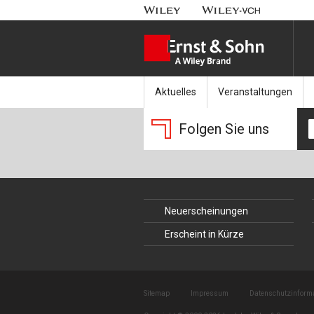
Aktuelles
Veranstaltungen
Nachrichten
Münchener Kranbahnt
Folgen Sie uns
Aktuell erschienen
Fachkonferenz Brück
Erscheint in Kürze
Symposium Ingenieur
Neuerscheinungen
Beton-Kalender-Tag 2
Erscheint in Kürze
Veranstaltungskalen
Sitemap
Impressum
Datenschutzinform