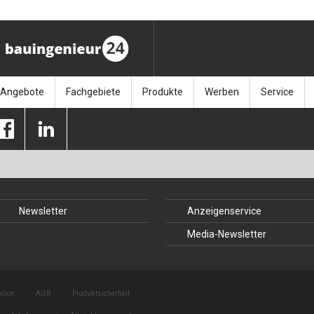
Angebote
Fachgebiete
Produkte
Werben
Service
ag (11.9.26)
Stellenmarkt
Architektur
Bücher
Media-Planung
Info-Materia
Geotech
enbautage (10.–11.11.26)
Sonderdrucke
Bauausführung
Kalender / Jahrbücher
Presse
Glasbau
baukunst (26.11.26)
Kalender-Preisreduzierung
Bauen im Bestand
Zeitschriften
Newsletter 
Grundla
Newsletter
Anzeigenservice
027 (3.12.26)
Baumanagement
Themenhefte
FAQ
Holzbau
Media-Newsletter
der
Bauphysik
Artikeldatenbank / Kalenderrecherche
Wiley Online
Ingenie
Baurecht
Mauerw
ation
AGB
Produktsicherheit