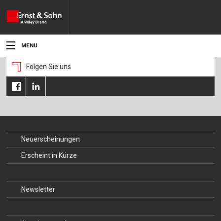
MENU
Folgen Sie uns
Aktuelles
Veranstaltungen
Angebote
Fachgebiete
Neuerscheinungen
Erscheint in Kürze
Produkte
Werben
Newsletter
Service