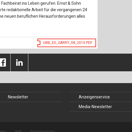
Baustoffe
Sachbu
Fachbeirat ins Leben gerufen. Ernst & Sohn
rte redaktionelle Arbeit für die vergangenen 24
Bautechnikgeschichte
Stahlba
e neuen beruflichen Herausforderungen alles
Betonbau
Tunnelb
Brückenbau
Verbund
UBB_ED_SARRY_08_2010.PDF
E&S Zeitlos
Newsletter
Anzeigenservice
Media-Newsletter
ation
AGB
Produktsicherheit