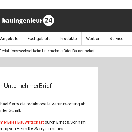
Angebote
Fachgebiete
Produkte
Werben
Service
Redaktionswechsel beim UnternehmerBrief Bauwirtschaft
ag (11.9.26)
Stellenmarkt
Architektur
Bücher
Media-Planung
Info-Materia
Geotech
enbautage (10.–11.11.26)
Sonderdrucke
Bauausführung
Kalender / Jahrbücher
Presse
Glasbau
baukunst (26.11.26)
Kalender-Preisreduzierung
Bauen im Bestand
Zeitschriften
Newsletter 
Grundla
m UnternehmerBrief
027 (3.12.26)
Baumanagement
Themenhefte
FAQ
Holzbau
hael Sarry die redaktionelle Verantwortung ab
der
Bauphysik
Artikeldatenbank / Kalenderrecherche
Wiley Online
Ingenie
nter Schalk.
Baurecht
Mauerw
merBrief Bauwirtschaft
durch Ernst & Sohn im
ung von Herrn RA Sarry ein neues