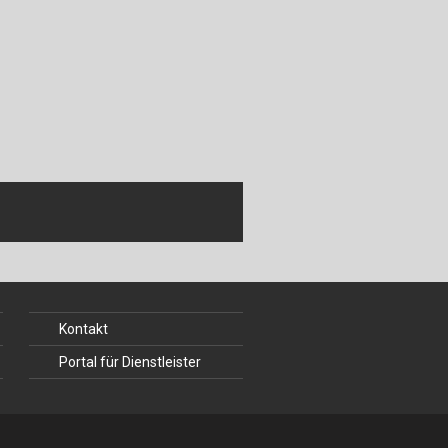
ch
u
au
bau
Kontakt
Portal für Dienstleister