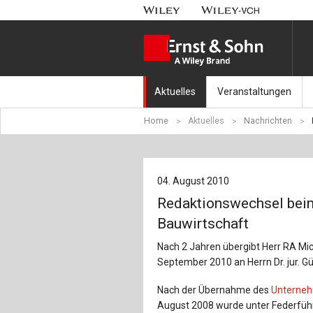
Aktuelles
Veranstaltungen
Home
Aktuelles
Nachrichten
Nachrichten
Münchener Kranbahnt
Aktuell erschienen
Fachkonferenz Brück
04. August 2010
Erscheint in Kürze
Symposium Ingenieur
Redaktionswechsel bei
Beton-Kalender-Tag 2
Bauwirtschaft
Nach 2 Jahren übergibt Herr RA Mic
Veranstaltungskalen
September 2010 an Herrn Dr. jur. Gü
Nach der Übernahme des
Unterneh
August 2008 wurde unter Federführ