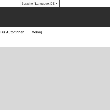
Für Autor:innen
Verlag
l
nik
Bücher
Über Ernst & Sohn
Kalender
Ansprechpartner:innen
& Social Media
gen
Zeitschriften
So finden Sie uns
bauingenieur24 – Berufsportal
 Library
urbau
Ingenieurbaupreis
erkbau
Studentenförderung