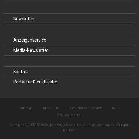
Newsletter
Anzeigenservice
Media-Newsletter
Kontakt
Portal für Dienstleister
Sitemap
Impressum
Datenschutzinformation
AGB
Produktsicherheit
Copyright © 2000-2026 by John Wiley & Sons, Inc., or related companies. All rights
reserved.