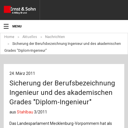
MENU
Home
Aktuelles
Nachrichten
Aktuelles
Sicherung der Berufsbezeichnung Ingenieur und des akademischen
Grades "Diplom-Ingenieur"
Veranstaltungen
Angebote
24. März 2011
Fachgebiete
Sicherung der Berufsbezeichnung
Produkte
Ingenieur und des akademischen
Grades "Diplom-Ingenieur"
Werben
aus
Stahlbau
3/2011
Service
Das Landesparlament Mecklenburg-Vorpommern hat als