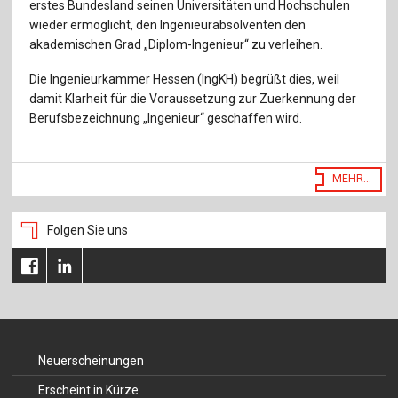
Für Autor:innen
erstes Bundesland seinen Universitäten und Hochschulen
wieder ermöglicht, den Ingenieurabsolventen den
Verlag
akademischen Grad „Diplom-Ingenieur“ zu verleihen.
Die Ingenieurkammer Hessen (IngKH) begrüßt dies, weil
Sprache / Language: DE
Sprache / Language: EN
damit Klarheit für die Voraussetzung zur Zuerkennung der
Berufsbezeichnung „Ingenieur“ geschaffen wird.
MEHR...
Folgen Sie uns
Neuerscheinungen
Erscheint in Kürze