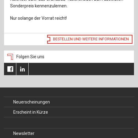
Für Autor:innen
Sonderpreis kennenzulernen.
Verlag
Nur solange der Vorrat reicht!
Sprache / Language: DE
Sprache / Language: EN
BESTELLEN UND WEITERE INFORMATIONEN
Folgen Sie uns
Neuerscheinungen
Erscheint in Kürze
Newsletter