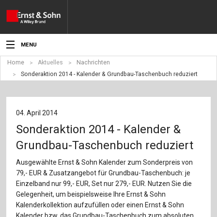
MENU
Home
Aktuelles
Nachrichten
Aktuelles
Sonderaktion 2014 - Kalender & Grundbau-Taschenbuch reduziert
Veranstaltungen
Angebote
04. April 2014
Sonderaktion 2014 - Kalender &
Fachgebiete
Grundbau-Taschenbuch reduziert
Produkte
Ausgewählte Ernst & Sohn Kalender zum Sonderpreis von
79,- EUR & Zusatzangebot für Grundbau-Taschenbuch: je
Werben
Einzelband nur 99,- EUR, Set nur 279,- EUR. Nutzen Sie die
Gelegenheit, um beispielsweise Ihre Ernst & Sohn
Service
Kalenderkollektion aufzufüllen oder einen Ernst & Sohn
Kalender bzw. das Grundbau-Taschenbuch zum absoluten