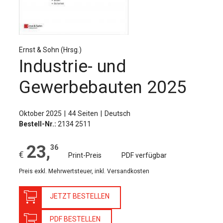
Für Autor:innen
Verlag
Sprache / Language: DE
Sprache / Language: EN
Ernst & Sohn (Hrsg.)
Industrie- und
Gewerbebauten 2025
Oktober 2025
44 Seiten
Deutsch
Bestell-Nr.:
2134 2511
23
,
36
€
Print-Preis
PDF verfügbar
Preis exkl. Mehrwertsteuer, inkl. Versandkosten
JETZT BESTELLEN
PDF BESTELLEN