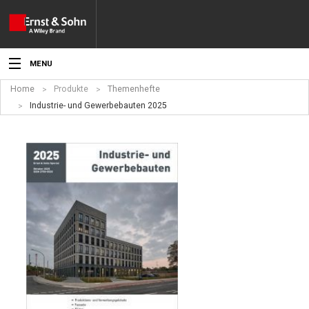
MENU
Home
Produkte
Themenhefte
Aktuelles
Industrie- und Gewerbebauten 2025
Veranstaltungen
Angebote
Fachgebiete
Produkte
Werben
Service