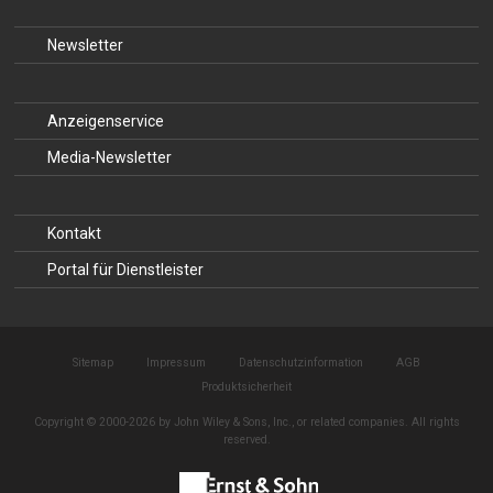
Newsletter
Anzeigenservice
Media-Newsletter
Kontakt
Portal für Dienstleister
Sitemap
Impressum
Datenschutzinformation
AGB
Produktsicherheit
Copyright © 2000-2026 by John Wiley & Sons, Inc., or related companies. All rights
reserved.