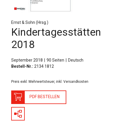
Für Autor:innen
Verlag
Ernst & Sohn (Hrsg.)
Sprache / Language: DE
Sprache / Language: EN
Kindertagesstätten
2018
September 2018
90 Seiten
Deutsch
Bestell-Nr.:
2134 1812
Preis exkl. Mehrwertsteuer, inkl. Versandkosten
PDF BESTELLEN