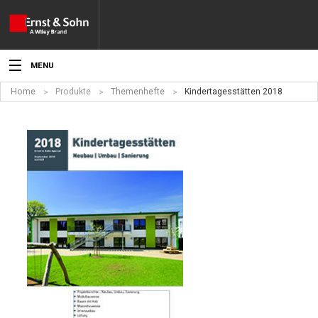
MENU
Home
Produkte
Themenhefte
Kindertagesstätten 2018
Aktuelles
Veranstaltungen
Angebote
Fachgebiete
Produkte
Werben
Service