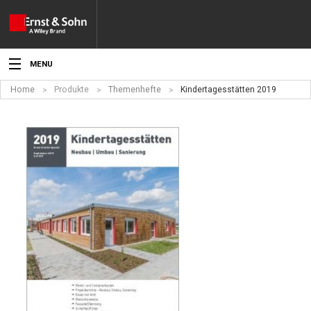
MENU
Home
Produkte
Themenhefte
Kindertagesstätten 2019
Aktuelles
Veranstaltungen
Angebote
Fachgebiete
Produkte
Werben
Service