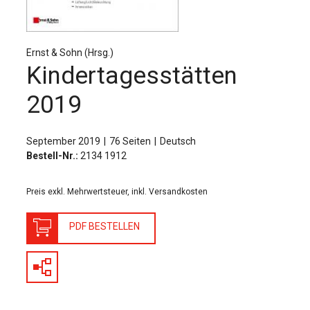
Für Autor:innen
Verlag
Ernst & Sohn (Hrsg.)
Sprache / Language: DE
Sprache / Language: EN
Kindertagesstätten
2019
September 2019
76 Seiten
Deutsch
Bestell-Nr.:
2134 1912
Preis exkl. Mehrwertsteuer, inkl. Versandkosten
PDF BESTELLEN