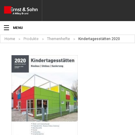
MENU
Home
Produkte
Themenhefte
Kindertagesstätten 2020
Aktuelles
Veranstaltungen
Angebote
Fachgebiete
Produkte
Werben
Service