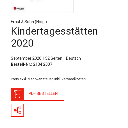
Für Autor:innen
Verlag
Ernst & Sohn (Hrsg.)
Sprache / Language: DE
Sprache / Language: EN
Kindertagesstätten
2020
September 2020
52 Seiten
Deutsch
Bestell-Nr.:
2134 2007
Preis exkl. Mehrwertsteuer, inkl. Versandkosten
PDF BESTELLEN