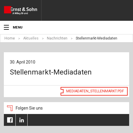
MENU
Home
Aktuelles
Nachrichten
Stellenmarkt-Mediadaten
Aktuelles
Veranstaltungen
30. April 2010
Angebote
Stellenmarkt-Mediadaten
Fachgebiete
MEDIADATEN_STELLENMARKT.PDF
Produkte
Werben
Folgen Sie uns
Service