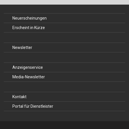
Für Autor:innen
Verlag
Neuerscheinungen
Sprache / Language: DE
Sprache / Language: EN
Erscheint in Kürze
Newsletter
Anzeigenservice
Media-Newsletter
Kontakt
Portal für Dienstleister