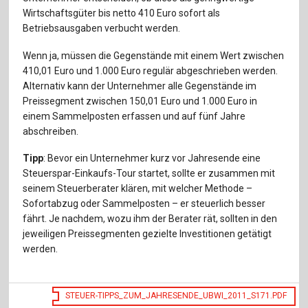
Für Autor:innen
Wirtschaftsgüter bis netto 410 Euro sofort als
Betriebsausgaben verbucht werden.
Verlag
Wenn ja, müssen die Gegenstände mit einem Wert zwischen
Sprache / Language: DE
Sprache / Language: EN
410,01 Euro und 1.000 Euro regulär abgeschrieben werden.
Alternativ kann der Unternehmer alle Gegenstände im
Preissegment zwischen 150,01 Euro und 1.000 Euro in
einem Sammelposten erfassen und auf fünf Jahre
abschreiben.
Tipp
: Bevor ein Unternehmer kurz vor Jahresende eine
Steuerspar-Einkaufs-Tour startet, sollte er zusammen mit
seinem Steuerberater klären, mit welcher Methode –
Sofortabzug oder Sammelposten – er steuerlich besser
fährt. Je nachdem, wozu ihm der Berater rät, sollten in den
jeweiligen Preissegmenten gezielte Investitionen getätigt
werden.
STEUER-TIPPS_ZUM_JAHRESENDE_UBWI_2011_S171.PDF