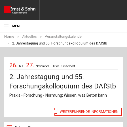
MENU
Home
Aktuelles
Veranstaltungskalender
Aktuelles
2. Jahrestagung und 55. Forschungskolloquium des DAfStb
Veranstaltungen
26.
27.
Angebote
bis
November - Hilton Düsseldorf
2. Jahrestagung und 55.
Fachgebiete
Forschungskolloquium des DAfStb
Produkte
Praxis - Forschung - Normung; Wissen, was Beton kann
Werben
WEITERFÜHRENDE INFORMATIONEN
Service