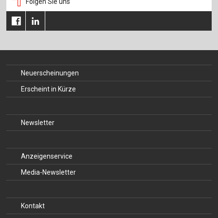
Folgen Sie uns
Für Autor:innen
Verlag
Sprache / Language: DE
Sprache / Language: EN
Neuerscheinungen
Erscheint in Kürze
Newsletter
Anzeigenservice
Media-Newsletter
Kontakt