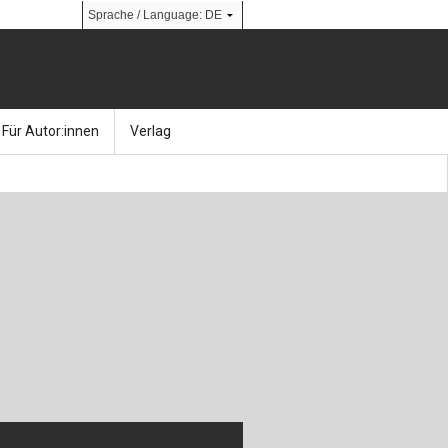
Für Autor:innen
Verlag
l
nik
Bücher
Über Ernst & Sohn
Kalender
Ansprechpartner:innen
& Social Media
gen
Zeitschriften
So finden Sie uns
bauingenieur24 – Berufsportal
 Library
urbau
Ingenieurbaupreis
erkbau
Studentenförderung