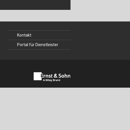
ch
u
au
Kontakt
bau
Portal für Dienstleister