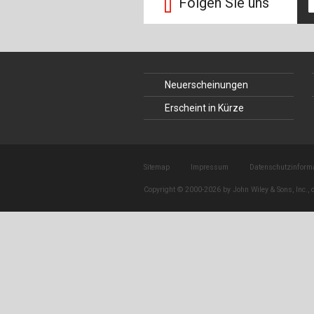
Folgen Sie uns
Neuerscheinungen
Erscheint in Kürze
Sitemap
Impressum
Datenschutzinform
Copyright © 2000-2026 by John Wiley & Sons, Inc., o