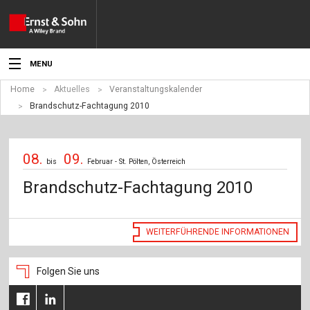
MENU
Home
Aktuelles
Veranstaltungskalender
Aktuelles
Brandschutz-Fachtagung 2010
Veranstaltungen
08.
09.
Angebote
bis
Februar - St. Pölten, Österreich
Brandschutz-Fachtagung 2010
Fachgebiete
Produkte
WEITERFÜHRENDE INFORMATIONEN
Werben
Folgen Sie uns
Service