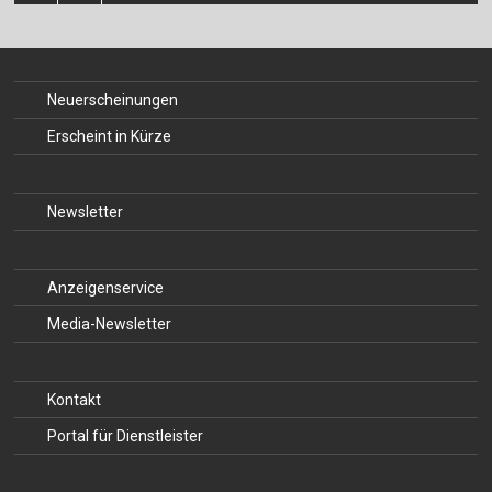
Für Autor:innen
Verlag
Neuerscheinungen
Sprache / Language: DE
Sprache / Language: EN
Erscheint in Kürze
Newsletter
Anzeigenservice
Media-Newsletter
Kontakt
Portal für Dienstleister