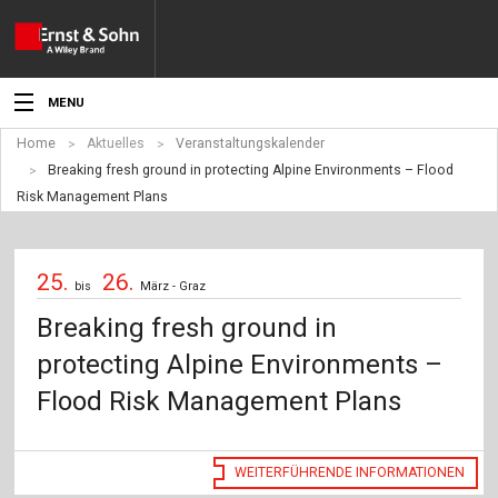
MENU
Home
Aktuelles
Veranstaltungskalender
Aktuelles
Breaking fresh ground in protecting Alpine Environments – Flood
Risk Management Plans
Veranstaltungen
Angebote
25.
26.
bis
März - Graz
Fachgebiete
Breaking fresh ground in
Produkte
protecting Alpine Environments –
Flood Risk Management Plans
Werben
Service
WEITERFÜHRENDE INFORMATIONEN