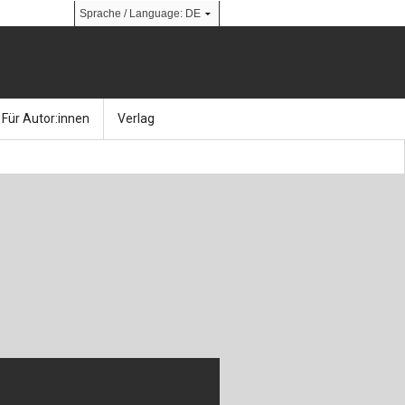
Für Autor:innen
Verlag
l
nik
Bücher
Über Ernst & Sohn
Kalender
Ansprechpartner:innen
& Social Media
gen
Zeitschriften
So finden Sie uns
bauingenieur24 – Berufsportal
 Library
urbau
Ingenieurbaupreis
erkbau
Studentenförderung