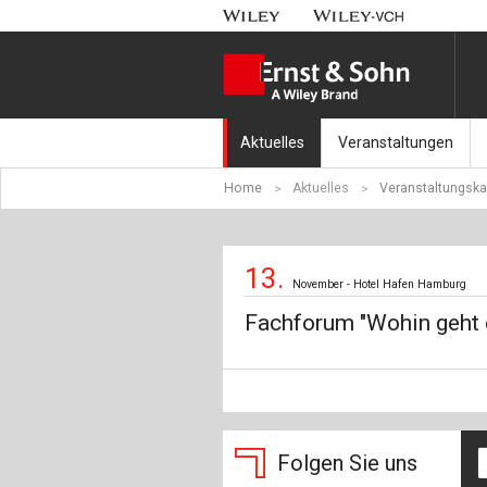
Aktuelles
Veranstaltungen
Home
Aktuelles
Veranstaltungska
Nachrichten
Münchener Kranbahnt
Aktuell erschienen
Fachkonferenz Brück
13.
November - Hotel Hafen Hamburg
Erscheint in Kürze
Symposium Ingenieur
Fachforum "Wohin geht 
Beton-Kalender-Tag 2
Veranstaltungskalen
Folgen Sie uns