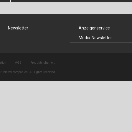
Baustoffe
Sachbu
Bautechnikgeschichte
Stahlba
Newsletter
Anzeigenservice
Betonbau
Tunnelb
Media-Newsletter
Brückenbau
Verbund
E&S Zeitlos
ation
AGB
Produktsicherheit
r related companies. All rights reserved.