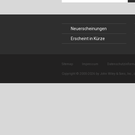
Neuerscheinungen
Erscheint in Kürze
Sitemap
Impressum
Datenschutzinform
Copyright © 2000-2026 by John Wiley & Sons, Inc., o