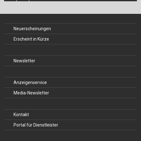
Für Autor:innen
Verlag
Neuerscheinungen
Sprache / Language: DE
Sprache / Language: EN
Erscheint in Kürze
Newsletter
Anzeigenservice
Media-Newsletter
Kontakt
Portal für Dienstleister