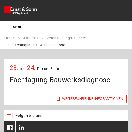
MENU
Home
Aktuelles
Veranstaltungskalender
Aktuelles
Fachtagung Bauwerksdiagnose
Veranstaltungen
23.
24.
Angebote
bis
Februar - Berlin
Fachtagung Bauwerksdiagnose
Fachgebiete
Produkte
WEITERFÜHRENDE INFORMATIONEN
Werben
Folgen Sie uns
Service