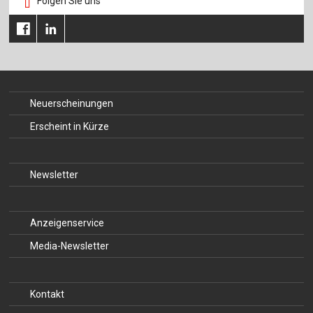
Folgen Sie uns
Für Autor:innen
Verlag
Sprache / Language: DE
Sprache / Language: EN
Neuerscheinungen
Erscheint in Kürze
Newsletter
Anzeigenservice
Media-Newsletter
Kontakt