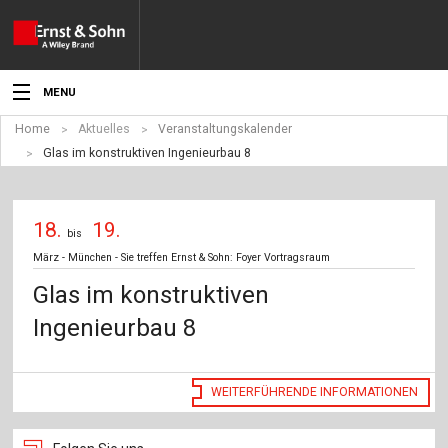
MENU
Home
Aktuelles
Veranstaltungskalender
Aktuelles
Glas im konstruktiven Ingenieurbau 8
Veranstaltungen
18.
19.
Angebote
bis
März - München - Sie treffen Ernst & Sohn: Foyer Vortragsraum
Fachgebiete
Glas im konstruktiven
Produkte
Ingenieurbau 8
Werben
WEITERFÜHRENDE INFORMATIONEN
Service