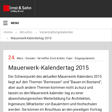
MENU
Home
Aktuelles
Veranstaltungskalender
Aktuelles
Mauerwerk-Kalendertag 2015
Veranstaltungen
24.
Angebote
März - Dresden - Sie treffen Ernst & Sohn: Foyer - Eingangsbereich
Mauerwerk-Kalendertag 2015
Fachgebiete
Der Schwerpunkt des aktuellen Mauerwerk-Kalenders 2015
Produkte
liegt auf den Themen "Bemessen" und "Bauen im Bestand",
aber auch andere Themen kommen nicht zu kurz und
Werben
lassen so den Mauerwerk-kalender-tag zu einer
abwechslungsreichen Weiterbildung für Architekten,
Service
Ingenieure, Mitarbeiter von Bauämtern und Hochschulen
werden. Sie können im Anschluss an den jeweiligen Vortrag