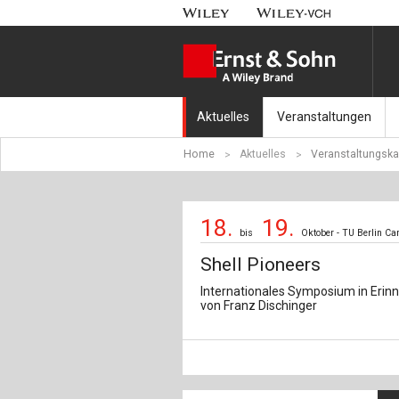
Aktuelles
Veranstaltungen
Home
Aktuelles
Veranstaltungska
Nachrichten
Münchener Kranbahnt
Aktuell erschienen
Fachkonferenz Brück
18.
19.
bis
Oktober - TU Berlin Ca
Erscheint in Kürze
Symposium Ingenieur
Shell Pioneers
Beton-Kalender-Tag 2
Internationales Symposium in Erin
von Franz Dischinger
Veranstaltungskalen