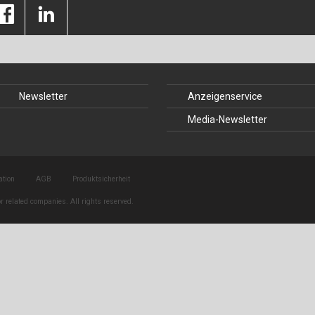
Baustoffe
Sachbu
Bautechnikgeschichte
Stahlba
Betonbau
Tunnelb
Newsletter
Anzeigenservice
Brückenbau
Verbund
Media-Newsletter
E&S Zeitlos
ation
AGB
Produktsicherheit
r related companies. All rights reserved.