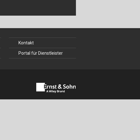
ch
u
au
Kontakt
bau
Portal für Dienstleister