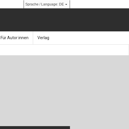
Für Autor:innen
Verlag
l
nik
Bücher
Über Ernst & Sohn
Kalender
Ansprechpartner:innen
& Social Media
gen
Zeitschriften
So finden Sie uns
bauingenieur24 – Berufsportal
 Library
urbau
Ingenieurbaupreis
erkbau
Studentenförderung